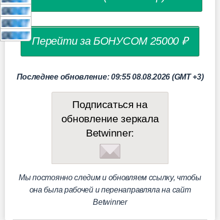
Перейти за БОНУСОМ 25000 ₽
Последнее обновление: 09:55 08.08.2026 (GMT +3)
Подписаться на
обновление зеркала
Betwinner:
Мы постоянно следим и обновляем ссылку, чтобы
она была рабочей и перенаправляла на сайт
Betwinner