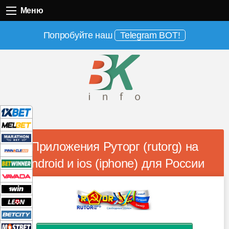
Меню
Меню
Попробуйте наш
Telegram BOT!
Приложения Руторг (rutorg) на
android и ios (iphone) для России