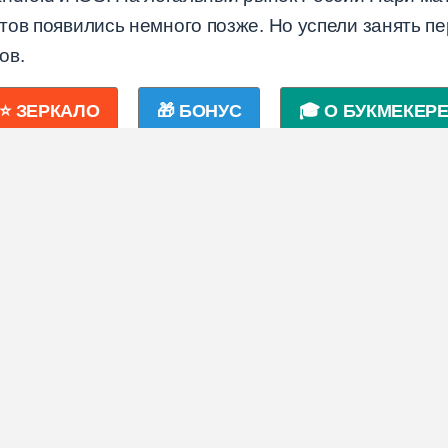
ов появились немного позже. Но успели занять пе
ов.
⭐ ЗЕРКАЛО
🎁 БОНУС
🎓 О БУКМЕКЕР
 в мобильном приложении Pad
рует быстро, не виснет. Линия (на боковой левой
ных и востребованных, до мало знакомых.
бу поддержки, инструменты (для финансовых опер
 языка или вида ставок, ссылка на полную версию 
братная связь, в случаи неразберих можно задать 