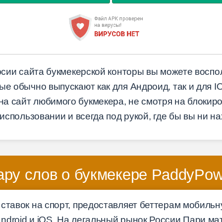
сии сайта букмекерской конторы вы можете восп
е обычно выпускают как для Андроид, так и для I
на сайт любимого букмекера, не смотря на блоки
использовании и всегда под рукой, где бы вы ни н
ару слов о букмекере PaddyPow
 ставок на спорт, предоставляет беттерам мобиль
droid и iOS. На легальный рынок России Пари мат