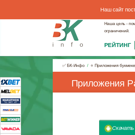
Наш сайт пос
Наша цель - по
ограничений.
РЕЙТИНГ
✅ БК-Инфо
⭐ Приложения букмек
Приложения Pad
Скачать