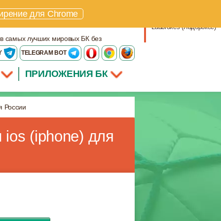
Что важно знать
ирение для Chrome
Пару слов о букмекере
Ladbrokes (Ладброкес)
 в самых лучших мировых БК без
Y
TELEGRAM BOT
ПРИЛОЖЕНИЯ БК
я России
ios (iphone) для