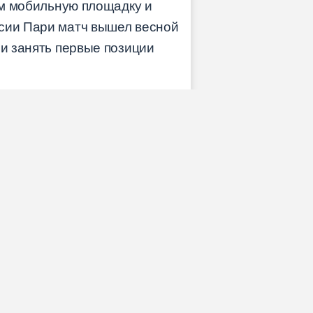
рам мобильную площадку и
ссии Пари матч вышел весной
ли занять первые позиции
Е
 (Ладброкес)
 панели) удобно разместила
аций), историю ставок,
сайта и правила. В