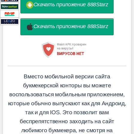
Скачать приложение 888Starz
Скачать приложение 888Starz
Вместо мобильной версии сайта
букмекерской конторы вы можете
воспользоваться мобильным приложением,
которые обычно выпускают как для Андроид,
так и для IOS. Это позволит вам
беспрепятственно заходить на сайт
любимого букмекера, не смотря на