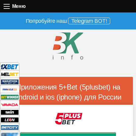
Меню
Меню
Попробуйте наш
Telegram BOT!
Приложения 5+Bet (5plusbet) на
android и ios (iphone) для России