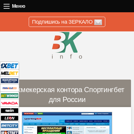
Меню
Меню
Подпишись на ЗЕРКАЛО
Букмекерская контора Спортингбет
для России