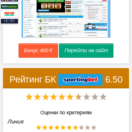
Бонус 400 €
Перейти на сайт
Рейтинг БК
6.50
Оценки по критериям
Линия