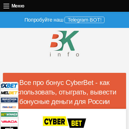
Меню
Меню
Попробуйте наш
Telegram BOT!
Все про бонус CyberBet - как
использовать, отыграть, вывести
бонусные деньги для России