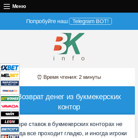
Меню
Меню
Попробуйте наш
Telegram BOT!
⏰ Время чтения: 2 минуты
Возврат денег из букмекерских
контор
В мире ставок в букмекерских конторах не
всегда все проходит гладко, и иногда игроки