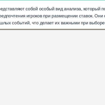
редставляют собой особый вид анализа, который п
редпочтения игроков при размещении ставок. Они
шлых событий, что делает их важными при выборе 
Суть ставок по трендам
ортивных ставок представляют собой стратегию, к
улярных тенденций среди игроков. Игроки, следящ
ты событий в спорте будут популярными в данный 
 тенденции, надеясь, что выбранный исход событ
ючается в том, чтобы использовать статистически
инятия решения о ставке. Игроки могут следить за
ть популярные команды, спортивные события и тип
тво игроков делают ставки, и, возможно, повысит