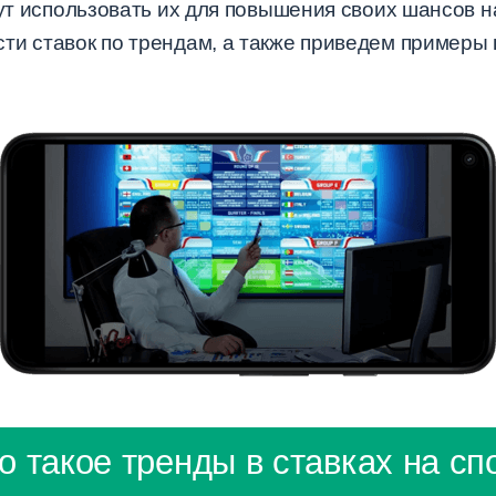
гут использовать их для повышения своих шансов 
ти ставок по трендам, а также приведем примеры
о такое тренды в ставках на сп