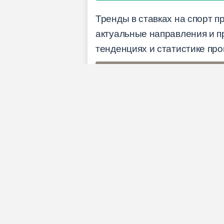
Тренды в ставках на спорт п
актуальные направления и п
тенденциях и статистике про
Ставки по трендам в мире сп
текущих предпочтений и поп
предугадать, какие результа
ориентируясь на популярные
Суть ставок по трендам закл
предпочтения игроков для пр
ставок, а также анализирова
определить, на что большинс
размещение ставки.