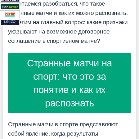
попытаемся разобраться, что такое
странные матчи и как их можно распознать.
Ответим на главный вопрос: какие признаки
указывают на возможное договорное
соглашение в спортивном матче?
Странные матчи на
спорт: что это за
понятие и как их
распознать
Странные матчи в спорте представляют
собой явление, когда результаты