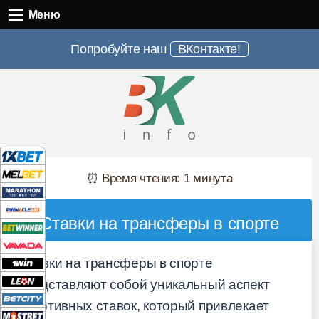
Меню
Меню
Попробуйте наш
ВКонтакте!
⏰ Время чтения: 1 минута
Ставки на трансферы в спорте
Ставки на трансферы в спорте
представляют собой уникальный аспект
спортивных ставок, который привлекает