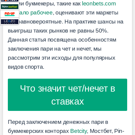
линии букмекеры, такие как
leonbets.com
зеркало рабочее
, оценивают эти маркеты
как равновероятные. На практике шансы на
выигрыш таких рынков не равны 50%.
Данная статья посвящена особенностям
заключения пари на чет и нечет, мы
рассмотрим эти исходы для популярных
видов спорта.
Что значит чет/нечет в
ставках
Перед заключением денежных пари в
букмекерских конторах
Betcity
, Мостбет, Pin-