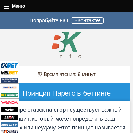
Меню
Меню
Попробуйте наш
ВКонтакте!
⏰ Время чтения: 9 минут
Принцип Парето в беттинге
В мире ставок на спорт существует важный
принцип, который может определить ваш
успех или неудачу. Этот принцип называется