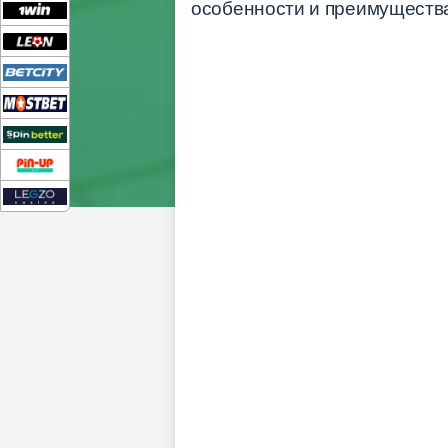
особенности и преимущества 