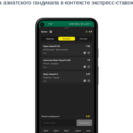
азиатского гандикапа в контексте экспресс-ставок