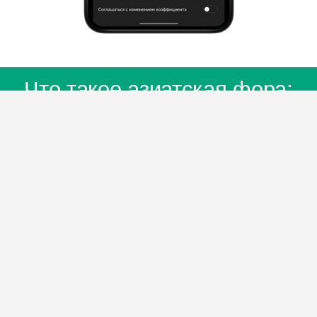
Что такое азиатская фора:
Что нужно знать о данной форе
на на выравнивание вероятностей команд в ставка
иатская фора позволяет игрокам минимизировать р
ставки пользуется популярностью у многих бетторо
ы азиатской форы и как обозначается 
 в беттинге несколькими видами пари на спорт. А
 Ф(0.5) или Ф(1.5), целые форы Ф(0), Ф(1), Ф2(2) 