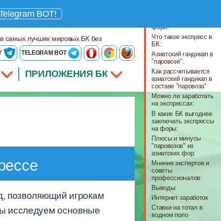
Что важно знать
Telegram BOT!
Что такое азиатская
фора:
Что такое экспресс в
 в самых лучших мировых БК без
БК:
Y
TELEGRAM BOT
Азиатский гандикап в
"паровозе":
Как рассчитывается
ПРИЛОЖЕНИЯ БК
азиатский гандикап в
составе "паровоза"
Можно ли заработать
на экспрессах:
В каких БК выгоднее
заключать экспрессы
на форы:
Плюсы и минусы
"паровозов" из
азиатских фор:
рессе
Мнения экспертов и
советы
профессионалов:
Выводы:
од, позволяющий игрокам
Интернет заработок
Ставки на тотал в
 мы исследуем основные
водном поло