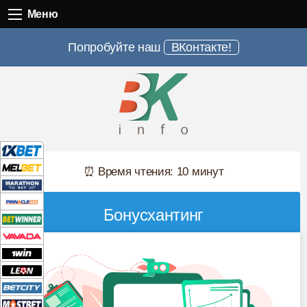
Меню
Меню
Попробуйте наш
ВКонтакте!
⏰ Время чтения: 10 минут
Бонусхантинг