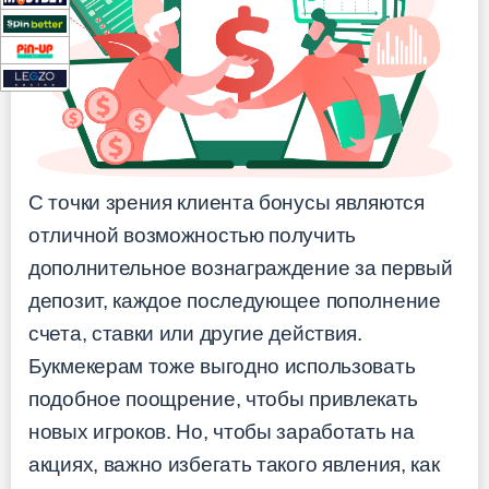
С точки зрения клиента бонусы являются
отличной возможностью получить
дополнительное вознаграждение за первый
депозит, каждое последующее пополнение
счета, ставки или другие действия.
Букмекерам тоже выгодно использовать
подобное поощрение, чтобы привлекать
новых игроков. Но, чтобы заработать на
акциях, важно избегать такого явления, как