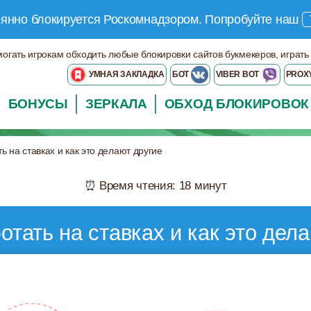
оянно блокируется Роскомнадзором.
Попробуйте наш
могать игрокам обходить любые блокировки сайтов букмекеров, играть
УМНАЯ ЗАКЛАДКА
БОТ
VIBER BOT
PROX
БОНУСЫ
ЗЕРКАЛА
ОБХОД БЛОКИРОВОК
ь на ставках и как это делают другие
⏰ Время чтения: 18 минут
отать на ставках и как это дел