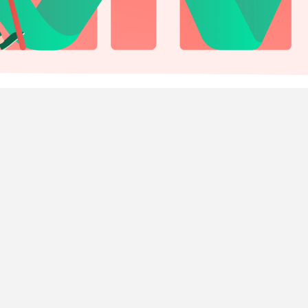
конторы дают настолько мощную рекламу, что прак
работать на ставках. В подавляющем большинстве
бимые команды. Но некоторые эксперты утверждают
лают ставки) проигрывают свои деньги. Есть опре
ттинге неплохие деньги. Мы рассмотрим их в данн
Что такое заработок на беттинге
 значение данного понятия, поэтому и проигрываю
ощи ставок подразумевает получение планоме