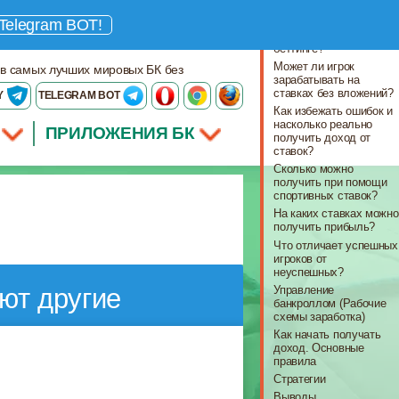
Что важно знать
Telegram BOT!
Что такое заработок на
беттинге?
Может ли игрок
 в самых лучших мировых БК без
зарабатывать на
ставках без вложений?
Y
TELEGRAM BOT
Как избежать ошибок и
насколько реально
ПРИЛОЖЕНИЯ БК
получить доход от
ставок?
Сколько можно
получить при помощи
спортивных ставок?
На каких ставках можно
получить прибыль?
Что отличает успешных
игроков от
неуспешных?
Управление
ают другие
банкроллом (Рабочие
схемы заработка)
Как начать получать
доход. Основные
правила
Стратегии
Выводы