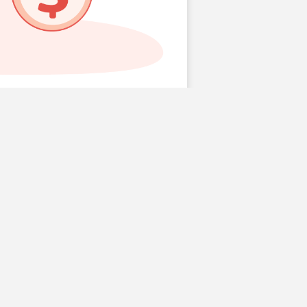
тически каждый человек хотя
 случаев люди заключают
, что 95-99 % бетторов (так
деленные секреты, которые
ом материале.
?
т. Суть в том, что
рной и небольшой прибыли