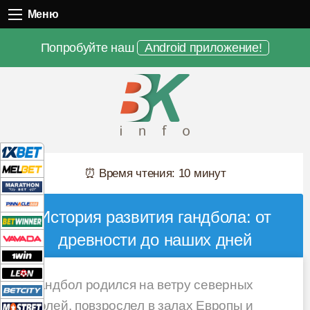
Меню
Меню
Попробуйте наш
Android приложение!
⏰ Время чтения: 10 минут
История развития гандбола: от
древности до наших дней
Гандбол родился на ветру северных
полей, повзрослел в залах Европы и