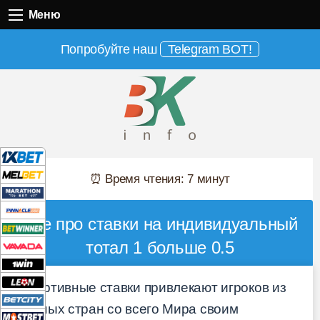
Меню
Меню
Попробуйте наш
Telegram BOT!
⏰ Время чтения: 7 минут
Все про ставки на индивидуальный
тотал 1 больше 0.5
Спортивные ставки привлекают игроков из
разных стран со всего Мира своим