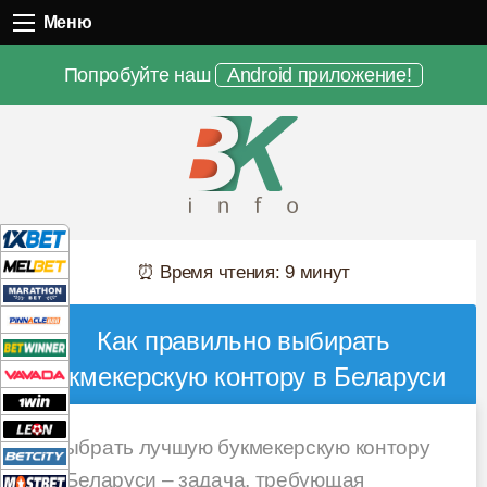
Меню
Меню
Попробуйте наш
Android приложение!
⏰ Время чтения: 9 минут
Как правильно выбирать
букмекерскую контору в Беларуси
Выбрать лучшую букмекерскую контору
в Беларуси – задача, требующая