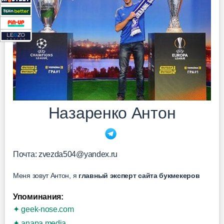
Назаренко Антон
Почта: zvezda504@yandex.ru
Меня зовут Антон, я
главный эксперт сайта букмекеров
Упоминания:
✦ geek-nose.com
✦ anapa.media