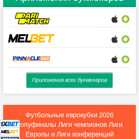
Приложения всех букмекеров
Футбольные еврокубки 2026
полуфиналы Лиги чемпионов Лиги
Европы и Лиги конференций