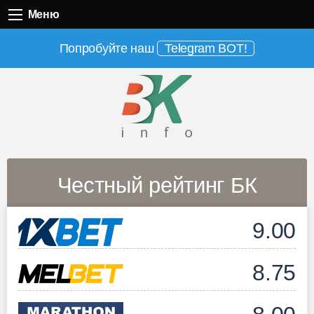
Меню
Меню
Попробуйте наш
Telegram BOT!
Честный рейтинг БК
9.00
8.75