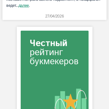
ведет...
далее
.
27/04/2026